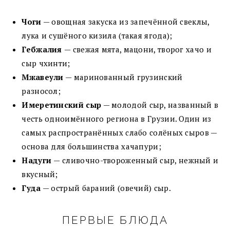
Чоги
— овощная закуска из запечённой свеклы,
лука и сушёного кизила (такая ягода);
Гебжалия
— свежая мята, мацони, творог хачо и
сыр чхинти;
Мжавеули
— маринованный грузинский
разносол;
Имеретинский
сыр
— молодой сыр, названный в
честь одноимённого региона в Грузии. Один из
самых распространённых слабо солёных сыров —
основа для большинства хачапури;
Надуги
—
сливочно-твороженный сыр, нежный и
вкусный;
Гуда
— острый бараний (овечий) сыр.
ПЕРВЫЕ БЛЮДА