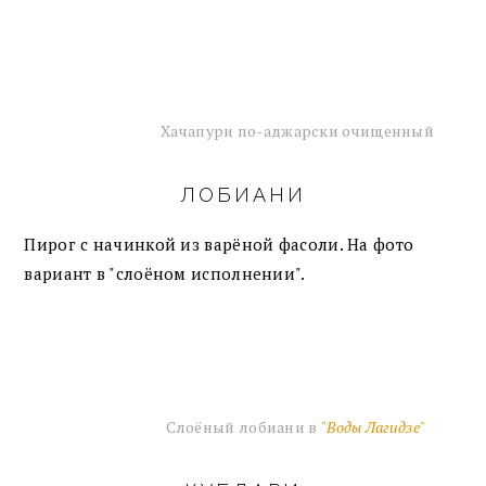
Хачапури по-аджарски очищенный
ЛОБИАНИ
Пирог с начинкой из варёной фасоли. На фото
вариант в "слоёном исполнении".
Слоёный лобиани в
"Воды Лагидзе"