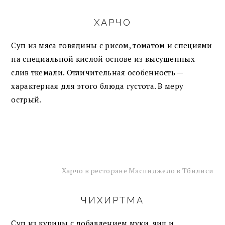
ХАРЧО
Суп из мяса говядины с рисом, томатом и специями
на специальной кислой основе из высушенных
слив ткемали. Отличительная особенность —
характерная для этого блюда густота. В меру
острый.
Харчо в ресторане Маспиджело в Тбилиси
ЧИХИРТМА
Суп из курицы с добавлением муки, яиц и