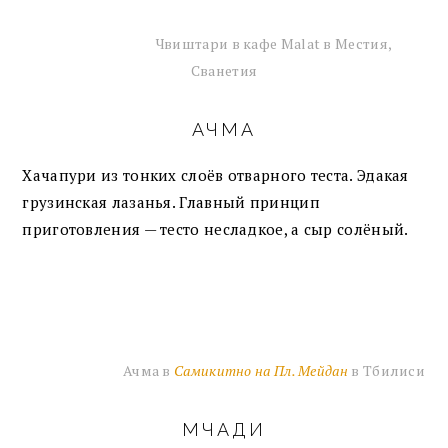
Чвиштари в кафе Malat в Местия,
Сванетия
АЧМА
Хачапури из тонких слоёв отварного теста. Эдакая
грузинская лазанья. Главный принцип
приготовления — тесто несладкое, а сыр солёный.
Ачма в
Самикитно на Пл. Мейдан
в Тбилиси
МЧАДИ