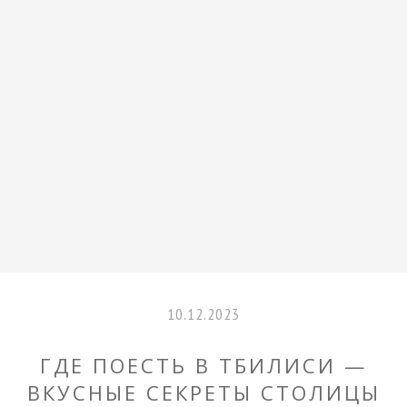
Skip
Skip
Skip
Skip
to
to
to
to
primary
main
primary
footer
navigation
content
sidebar
10.12.2023
ГДЕ ПОЕСТЬ В ТБИЛИСИ —
ВКУСНЫЕ СЕКРЕТЫ СТОЛИЦЫ