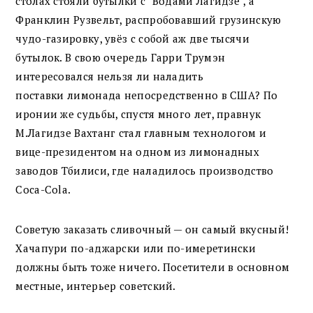
столах стояли бутылки с "Водами Лагидзе", а
Франклин Рузвельт, распробовавший грузинскую
чудо-газировку, увёз с собой аж две тысячи
бутылок. В свою очередь Гарри Трумэн
интересовался нельзя ли наладить
поставки лимонада непосредственно в США? По
иронии же судьбы, спустя много лет, правнук
М.Лагидзе Вахтанг стал главным технологом и
вице-президентом на одном из лимонадных
заводов Тбилиси, где наладилось производство
Coca-Cola.
Советую заказать сливочный — он самый вкусный!
Хачапури по-аджарски или по-имеретински
должны быть тоже ничего. Посетители в основном
местные, интерьер советский.